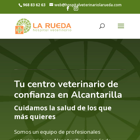
968 83 62 63
web@hospitalveterinariolarueda.com
Reproductor
Tu centro veterinario de
de
vídeo
confianza en Alcantarilla
Cuidamos la salud de los que
más quieres
Somos un equipo de profesionales